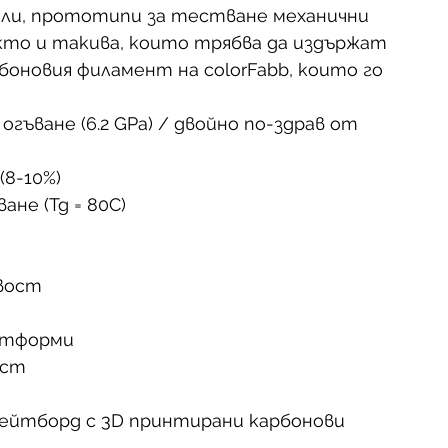
ли, прототипи за тестване механични 
акто и такива, които трябва да издържат 
оновия филамент на colorFabb, които го 
гъване (6.2 GPa) / двойно по-здрав от 
8-10%)  
е (Tg = 80C)  
 
ост  
атформи  
ст 
ейтборд с 3D принтирани карбонови 