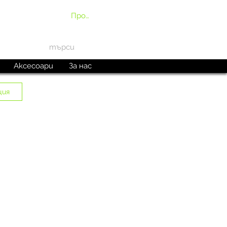
Профил
Аксесоари
За нас
ция