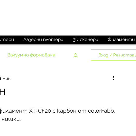
M
aketechnics
утери
Лазерни плотери
3D скенери
Филаменти
Вакуумно формоване
Вход / Регистра
1 мин.
н
филамент XT-CF20 с карбон от colorFabb. 
 нишки.