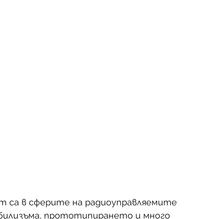
т са в сферите на радиоуправляемите 
обилизъма, прототипирането и много 