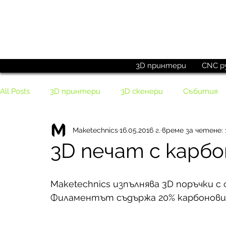
Поръчай до
15:00 ч.
3D принтери
CNC р
All Posts
3D принтери
3D скенери
Събития
Maketechnics
16.05.2016 г.
време за четене: 
Филаменти
3D печат с карбо
Maketechnics изпълнява 3D поръчки с 
Филаментът съдържа 20% карбонови