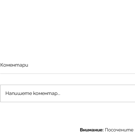
Коментари
Напишете коментар...
Нови филаменти -
Приключи
Polymaker
Machtech &
🤖
Внимание:
Посочените ц