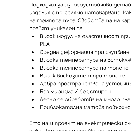
Подходящ за износоустойчиви детай
изделия с по-голямо натоварване, к
на температура. Свойствата на карб
правят уникален са: 
Висок модул на еластичност при о
PLA  
Средна деформация при счупване (
Висока температура на встъкляван
Висока температура на топене 
Висок вискозитет при топене  
Добра пространствена устойчив
Без миризма / без стирен  
Лесно се обработва на много пл
Привлекателна матова повърхно
Ето наш проект на електрически ск
зъбни колелела и стойка за мотора.