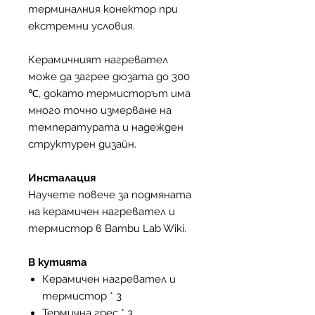
терминалния конектор при
екстремни условия.
Керамичният нагревател
може да загрее дюзата до 300
℃, докато термисторът има
много точно измерване на
температурата и надежден
структурен дизайн.
Инсталация
Научете повече за подмяната
на керамичен нагревател и
термистор в Bambu Lab Wiki.
В кутията
Керамичен нагревател и
термистор * 3
Термична грес * 3