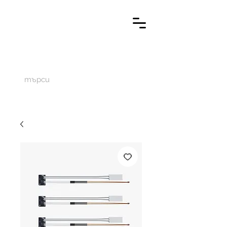
M
aketechnics