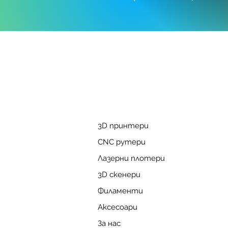
3D принтери
CNC рутери
Лазерни плотери
3D скенери
Филаменти
Аксесоари
За нас