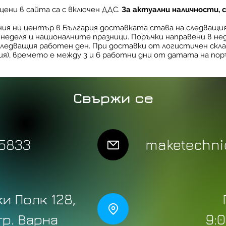
наличност на скла
ени в сайта са с включен ДДС.
За актуални наличности, 
За пълна и актуал
чния ни център в България доставката става на следващи
в неделя и националните празници. Поръчки направени в не
моля позвънете на
ледващия работен ден. При доставки от логистичен склад
формата за контак
ия), времето е между 3 и 6 работни дни от датата на пор
Пълните условия 
страницата "
Дос
 Combo 3D
p Pro
Bambu Lab AMS HT
Нагревателен модул Bambu
AMS подав
3D Скенер 
Свържи се
Bambu
автоматична подаваща
Lab A1
Raptor PR
Цена
39,90 €
система
Цена
Редовна ц
21,90 €
1899,00 €
ДДС Включен
Цена
135,00 €
ДДС Включен
ДДС Включен
Доб
ДДС Включен
5833
maketechnic
ичка
Добави в количка
Доб
ичка
Предв. поръчка
и Полк 128,
 гр. Варна
9:0