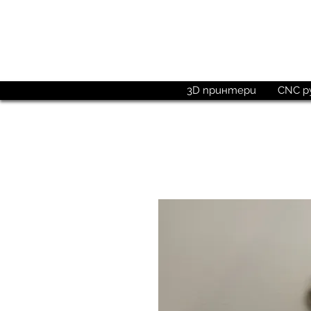
Поръчай до
15:00 ч.
3D принтери
CNC р