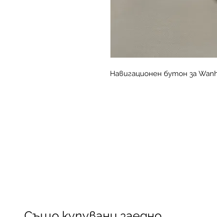
Навигационен бутон за Wanhao
Също купувани заедно