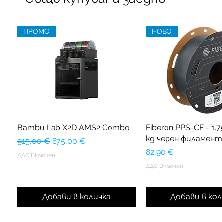
ПРОМО
НОВО
Bambu Lab X2D AMS2 Combo
Fiberon PPS-CF - 1.7
kg черен филамент
Редовна цена
Продажна цена
915,00 €
875,00 €
Цена
82,90 €
ДДС Включен
ДДС Включен
Добави в количка
Добави в кол
ПРОМО
НОВО
НОВО
НОВО