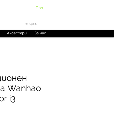
Профил
Аксесоари
За нас
ционен
за Wanhao
or i3