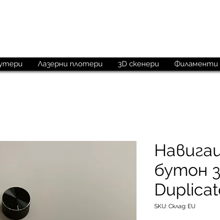
M
aketechnics
утери
Лазерни плотери
3D скенери
Филаменти
Навига
бутон 
Duplicat
SKU: Склад: EU