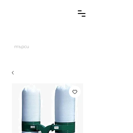
M
aketechnics