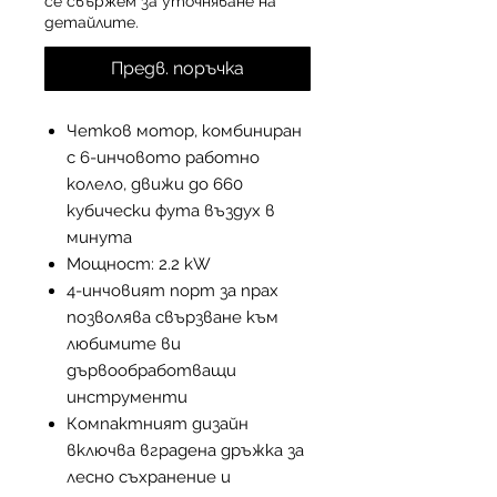
се свържем за уточняване на
детайлите.
Предв. поръчка
Четков мотор, комбиниран
с 6-инчовото работно
колело, движи до 660
кубически фута въздух в
минута
Мощност: 2.2 kW
4-инчовият порт за прах
позволява свързване към
любимите ви
дървообработващи
инструменти
Компактният дизайн
включва вградена дръжка за
лесно съхранение и