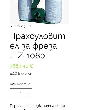
SKU: Склад: CN
Прахоуловит
ел за фреза
„LZ-1080“
Цена
7669,40 €
ДДС Включен
Количество
*
Поръчайте предварително. Ще