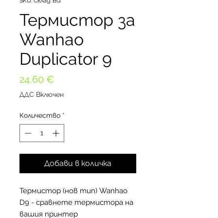
SKU: Склад: BG
Термистор за
Wanhao
Duplicator 9
Цена
24,60 €
ДДС Включен
Количество
*
Добави в количка
Термистор (нов тип) Wanhao
D9 - сравнете термистора на
вашия принтер