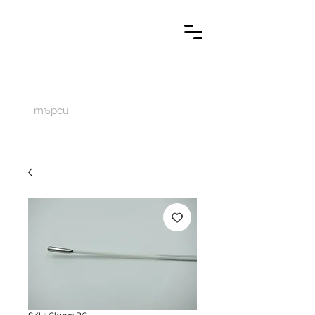
M
aketechnics