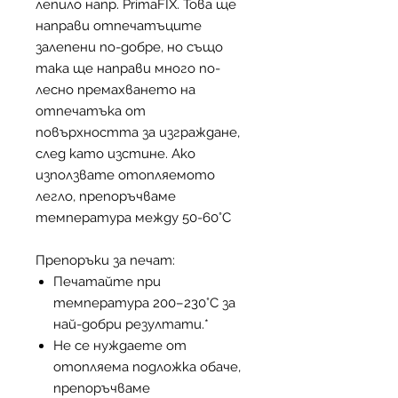
лепило напр. PrimaFIX. Това ще
направи отпечатъците
залепени по-добре, но също
така ще направи много по-
лесно премахването на
отпечатъка от
повърхността за изграждане,
след като изстине. Ако
използвате отопляемото
легло, препоръчваме
температура между 50-60°C
Препоръки за печат:
Печатайте при
температура 200–230°C за
най-добри резултати.*
Не се нуждаете от
отопляема подложка обаче,
препоръчваме