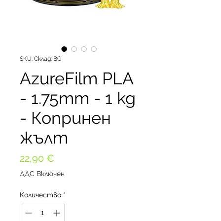
SKU: Склад: BG
AzureFilm PLA
- 1.75mm - 1 kg
- Копринен
жълт
Цена
22,90 €
ДДС Включен
Количество
*