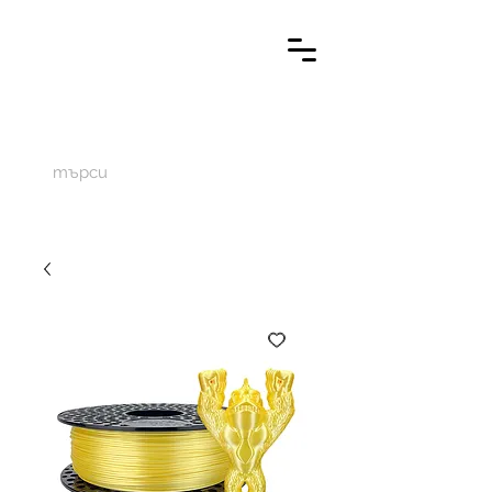
M
aketechnics