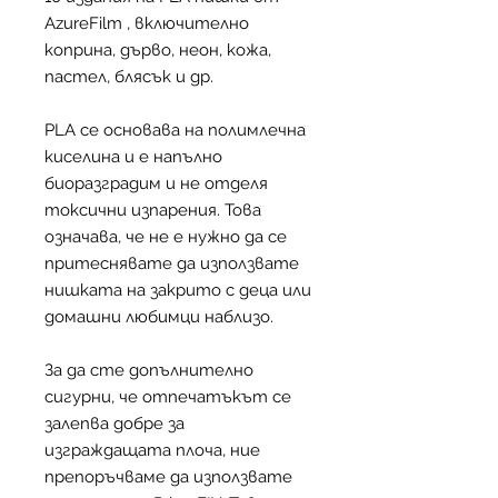
AzureFilm , включително
коприна, дърво, неон, кожа,
пастел, блясък и др.
PLA се основава на полимлечна
киселина и е напълно
биоразградим и не отделя
токсични изпарения. Това
означава, че не е нужно да се
притеснявате да използвате
нишката на закрито с деца или
домашни любимци наблизо.
За да сте допълнително
сигурни, че отпечатъкът се
залепва добре за
изграждащата плоча, ние
препоръчваме да използвате