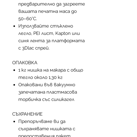
предварително да загреете
вашата печатна маса до
50–60°C.
Използвайте стъклено
легло, PEI лист, Kapton или
синя лента за платформата
с 3Dlac спрей.
ОПАКОВКА
1 кг нишка на макара с общо
тегло около 1,30 кг
Опаковани във вакуумно
запечатана пластмасова
торбичка със силикагел
СЪХРАНЕНИЕ
Препоръчваме ви да
съхранявате нишката с
предоставения пакет