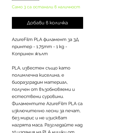
Само 3 са останали в наличност
Добави в количка
AzureFilm PLA филамент за 3Д
принтер - 1.75mm - 1 kg -
Копринен жълт
PLA, известен също като
полимлечна киселина, е
биоразградим материал,
получен от възобновяеми и
естествени суровини.
Филаментите AzureFilm PLA са
изключително лесни за печат,
без мирис и не изискват
нагрята маса. Разгледайте над
10 издания на PLA нишки от