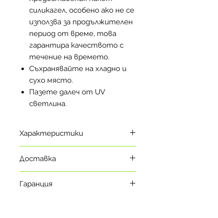
силикагел, особено ако не се
използва за продължителен
период от време, това
гарантира качеството с
течение на времето.
Съхранявайте на хладно и
сухо място.
Пазете далеч от UV
светлина.
Характеристики
Материал: PLA
Доставка
Диаметър: 1.75mm
Нужда от подгрята
Моля, обърнете внимание в кой
платформа - не
Гаранция
логистичен склад се намира
Темература на печат: 200 -
продукта преди да завършите
1 година*
230° C
вашата поръчка. Сроковете на
Температура на
доставка варират спрямо