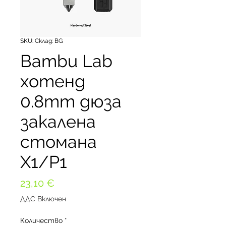
SKU: Склад: BG
Bambu Lab
хотенд
0.8mm дюза
закалена
стомана
X1/P1
Цена
23,10 €
ДДС Включен
Количество
*