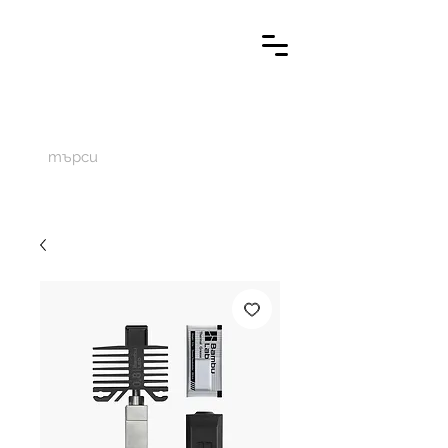
M
aketechnics