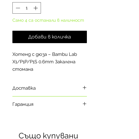
Само 4 са останали в наличност
Добави в количка
Хотенд с дюза – Bambu Lab
X1/P1P/P1S 0.6mm Закалена
стомана
Доставка
Моля, обърнете внимание в кой
Гаранция
логистичен склад се намира
продукта преди да завършите
1 годинa*
вашата поръчка. Сроковете на
доставка варират спрямо
*Пълните гаранционни условия
локацията на складовете както
Също купувани
ще намерите на страницата
следва: