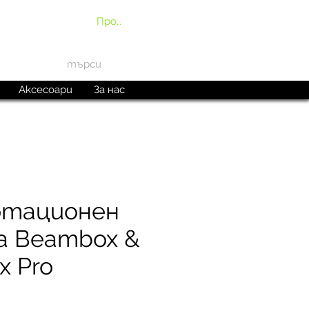
Профил
Аксесоари
За нас
отационен
а Beambox &
x Pro