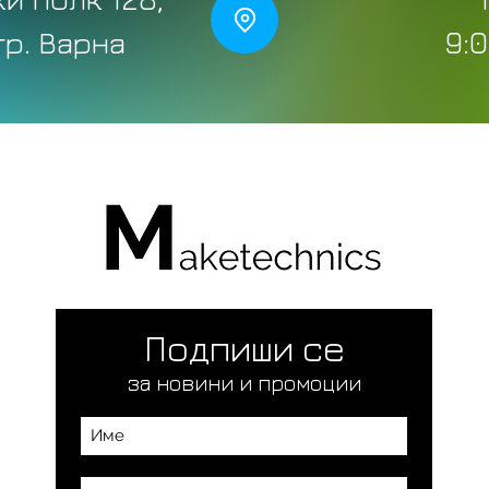
 гр. Варна
9:0
Подпиши се
за новини и промоции