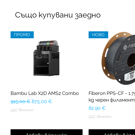
Също купувани заедно
ПРОМО
НОВО
Bambu Lab X2D AMS2 Combo
Fiberon PPS-CF - 1.7
kg черен филамент
Редовна цена
Продажна цена
915,00 €
875,00 €
Цена
82,90 €
ДДС Включен
ДДС Включен