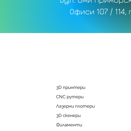
Офиси 107 / 114,
3D принтери
CNC рутери
Лазерни плотери
3D скенери
Филаменти