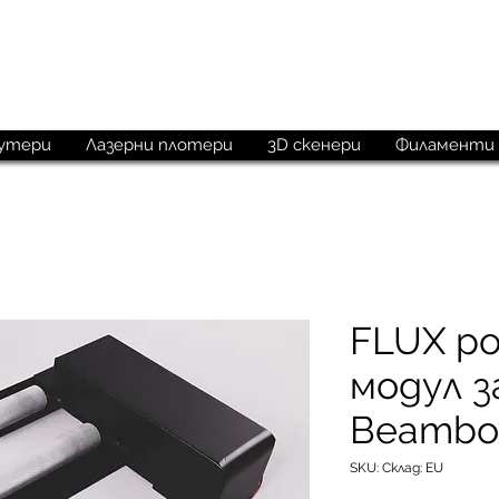
M
aketechnics
утери
Лазерни плотери
3D скенери
Филаменти
FLUX р
модул з
Beambo
SKU: Склад: EU