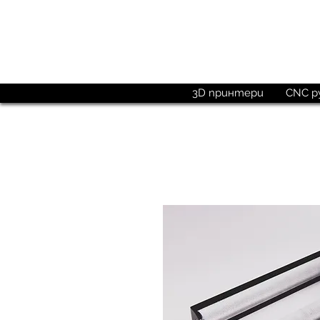
Поръчай до
15:00 ч.
3D принтери
CNC р