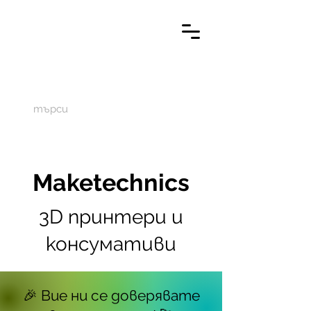
M
aketechnics
Maketechnics
3D принтери и
консумативи
🎉 Вие ни се доверявате