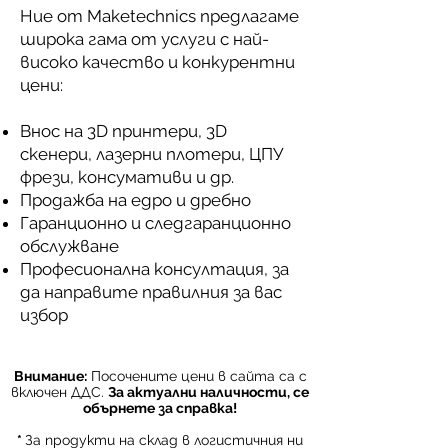
Ние от Maketechnics предлагаме
широка гама от услуги с най-
високо качество и конкурентни
цени:
Внос на 3D принтери, 3D
скенери, лазерни плотери, ЦПУ
фрези, консумативи и др.
Продажба на едро и дребно
Гаранционно и следгаранционно
обслужване
Професионална консултация, за
да направите правилния за вас
избор
Внимание:
Посочените цени в сайта са с
включен ДДС.
За актуални наличности, се
обърнете за справка!
*
За продукти на склад в логистичния ни