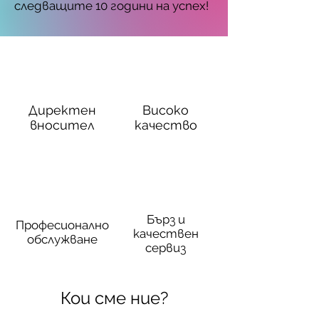
следващите 10 години на успех!
Директен
Високо
вносител
качество
Бърз и
Професионално
качествен
обслужване
сервиз
Кои сме ние?