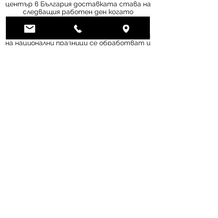
център в България доставката става на
следващия работен ден когато
поръчката е направена до 15:00 часа
изключая в неделя и националните
празници. Поръчки направени в неделя или
на национални празници се обработват и
изпращат на следващия работен ден.
При доставки от логистичен склад в EU
(изключая доставки от България),
времето е между 3 и 6 работни дни от
датата на поръчката.
Свържи се
0886865833
Бул. 8ми Приморски Полк 128,
Офиси 107 / 114, гр. Варна
Пн-Пт
9:00 - 17:00