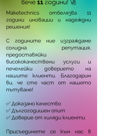
вече
11
години! 🚀
Maketechnics отбелязва 11
години иновации и надеждни
решения!
С годините ние изграждаме
солидна репутация,
предоставяйки
висококачествени услуги и
печелейки доверието на
нашите клиенти. Благодарим
ви, че сте част от нашето
пътуване!
✅ Доказано качество
✅ Дългогодишен опит
✅ Доверие от хиляди клиенти
Присъединете се към нас в