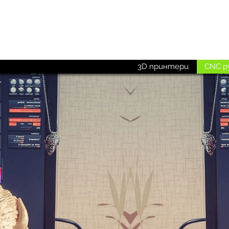
Поръчай до
15:00 ч.
3D принтери
CNC р