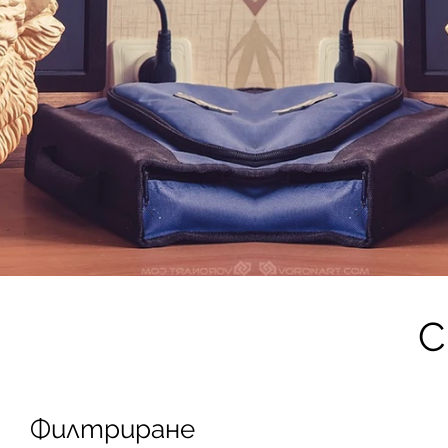
C
Филтриране