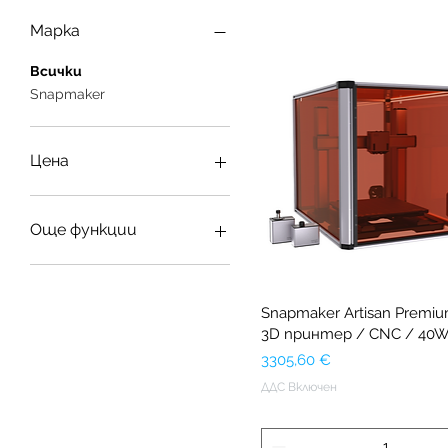
Марка
Всички
Snapmaker
Цена
1955 €
3306 €
Още функции
3D принтери
Лазерни плотери
Snapmaker Artisan Premium
3D принтер / CNC / 40W
Цена
3305,60 €
ДДС Включен