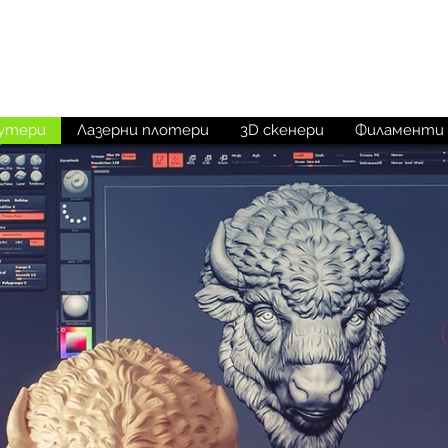
M
aketechnics
утери
Лазерни плотери
3D скенери
Филаменти