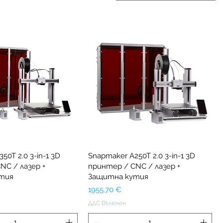
50T 2.0 3-in-1 3D
Snapmaker A250T 2.0 3-in-1 3D
NC / лазер +
принтер / CNC / лазер +
тия
Защитна кутия
Цена
1955,70 €
ДДС Включен