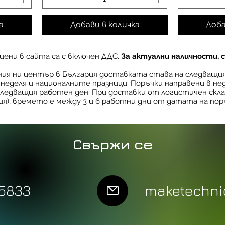
а
Добави в количка
Доба
ени в сайта са с включен ДДС.
За актуални наличности, 
чния ни център в България доставката става на следващи
в неделя и националните празници. Поръчки направени в не
ледващия работен ден. При доставки от логистичен склад
ия), времето е между 3 и 6 работни дни от датата на пор
Свържи се
5833
maketechnic