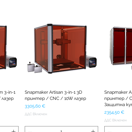
 3-in-1
Snapmaker Artisan 3-in-1 3D
Snapmaker A3
 лазер
принтер / CNC / 10W лазер
принтер / C
Защитна ку
Цена
3305,60 €
Цена
2354,50 €
ДДС Включен
ДДС Включен