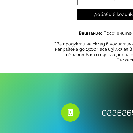
Добави в количк
Внимание:
Посочените ц
*
За продукти на склад в логисти
направена до 15:00 часа изключая 
обработват и изпращат на с
Българ
088686