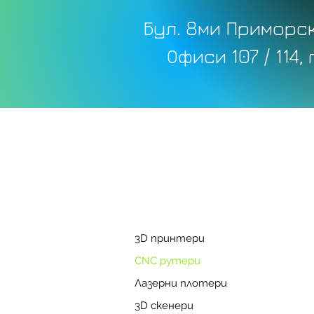
Бул. 8ми Приморск
Офиси 107 / 114,
3D принтери
CNC рутери
Лазерни плотери
3D скенери