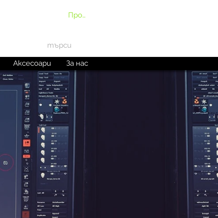
Профил
Аксесоари
За нас