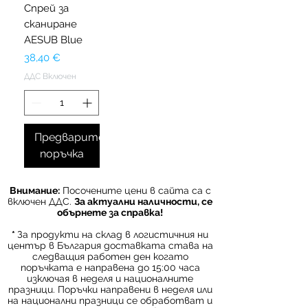
Спрей за
сканиране
AESUB Blue
Цена
38,40 €
ДДС Включен
Предварителна
поръчка
Внимание:
Посочените цени в сайта са с
включен ДДС.
За актуални наличности, се
обърнете за справка!
*
За продукти на склад в логистичния ни
център в България доставката става на
следващия работен ден когато
поръчката е направена до 15:00 часа
изключая в неделя и националните
празници. Поръчки направени в неделя или
на национални празници се обработват и