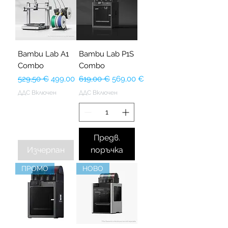
Bambu Lab A1
Bambu Lab P1S
Combo
Combo
Редовна цена
Продажна цена
Редовна цена
Продажна цена
529,50 €
499,00 €
619,00 €
569,00 €
ДДС Включен
ДДС Включен
Предв.
Изчерпан
поръчка
ПРОМО
НОВО