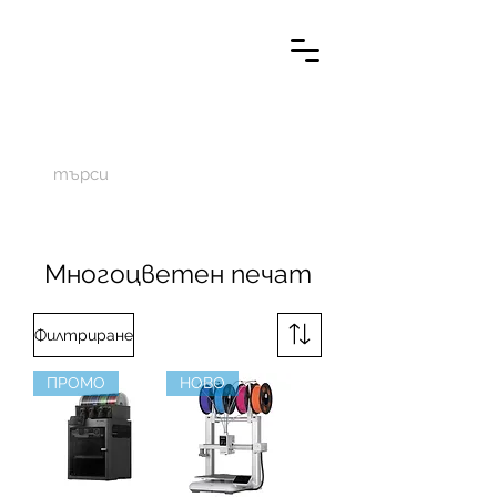
M
aketechnics
Многоцветен печат
Филтриране
ПРОМО
НОВО