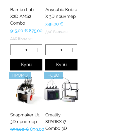
Bambu Lab
Anycubic Kobra
X2D AMS2
X 3D принтер
Combo
Цена
349,00 €
Редовна цена
Продажна цена
915,00 €
875,00 €
ДДС Включен
ДДС Включен
Купи
Купи
ПРОМО
НОВО
Snapmaker U1
Creality
3D принтер
SPARKX i7
Combo 3D
Редовна цена
Продажна цена
999,00 €
899,00 €