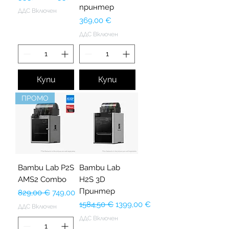
принтер
ДДС Включен
Цена
369,00 €
ДДС Включен
Купи
Купи
ПРОМО
Bambu Lab P2S
Bambu Lab
AMS2 Combo
H2S 3D
Принтер
Редовна цена
Продажна цена
829,00 €
749,00 €
Редовна цена
Продажна цена
1584,50 €
1399,00 €
ДДС Включен
ДДС Включен