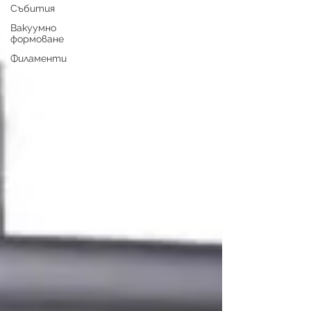
Събития
Вакуумно
формоване
Филаменти