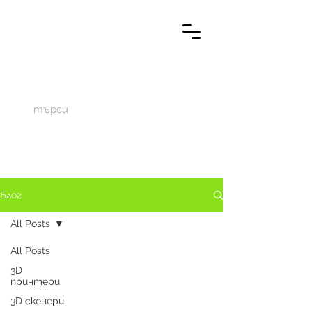
M
aketechnics
Блог
All Posts
All Posts
3D
принтери
3D скенери