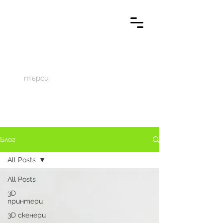
M
aketechnics
Блог
All Posts
All Posts
3D
принтери
3D скенери