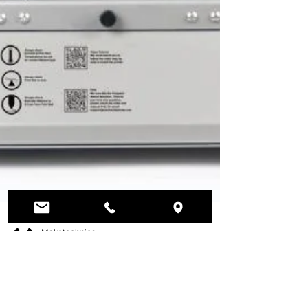
Maketechnics
7.04.2021 г.
време за четене: 1 мин.
Вече налични! Wanhao D12