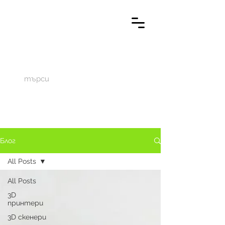
M
aketechnics
Блог
All Posts
All Posts
3D
принтери
3D скенери