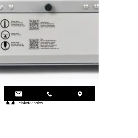
Maketechnics
7.04.2021 г.
време за четене: 1 мин.
Вече налични! Wanhao D12