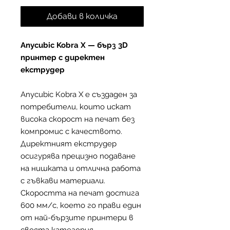
Добави в количка
Anycubic Kobra X — бърз 3D
принтер с директен
екструдер
Anycubic Kobra X е създаден за
потребители, които искат
висока скорост на печат без
компромис с качеството.
Директният екструдер
осигурява прецизно подаване
на нишката и отлична работа
с гъвкави материали.
Скоростта на печат достига
600 мм/с, което го прави един
от най-бързите принтери в