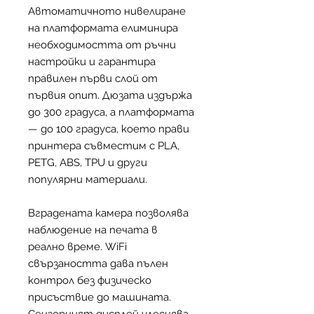
Автоматичното нивелиране
на платформата елиминира
необходимостта от ръчни
настройки и гарантира
правилен първи слой от
първия опит. Дюзата издържа
до 300 градуса, а платформата
— до 100 градуса, което прави
принтера съвместим с PLA,
PETG, ABS, TPU и други
популярни материали.
Вградената камера позволява
наблюдение на печата в
реално време. WiFi
свързаността дава пълен
контрол без физическо
присъствие до машината.