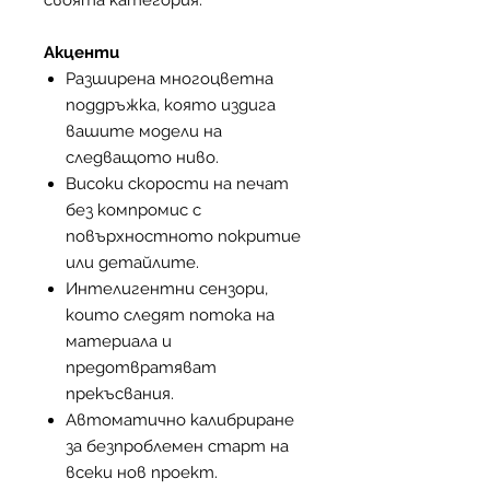
своята категория.
Акценти
Разширена многоцветна
поддръжка, която издига
вашите модели на
следващото ниво.
Високи скорости на печат
без компромис с
повърхностното покритие
или детайлите.
Интелигентни сензори,
които следят потока на
материала и
предотвратяват
прекъсвания.
Автоматично калибриране
за безпроблемен старт на
всеки нов проект.