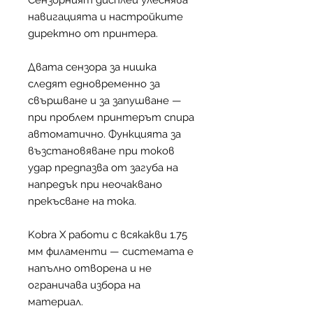
Сензорният дисплей улеснява
навигацията и настройките
директно от принтера.
Двата сензора за нишка
следят едновременно за
свършване и за запушване —
при проблем принтерът спира
автоматично. Функцията за
възстановяване при токов
удар предпазва от загуба на
напредък при неочаквано
прекъсване на тока.
Kobra X работи с всякакви 1.75
мм филаменти — системата е
напълно отворена и не
ограничава избора на
материал.