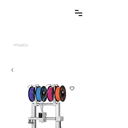
M
aketechnics