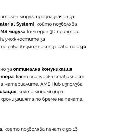
Склад в Китай 
дни ***
ителен модул, предназначен за
* За продукти на 
terial System)
, който позволява
в България доста
AMS модула
към един 3D принтер.
работен ден когат
 възможностите за
15:00 часа изключа
ато дава възможност за работа с
до
националните праз
почивните дни или
обработват и изп
но за
оптимална комуникация
ден.
нтера
, като осигурява стабилност
** При доставки о
на материалите. AMS Hub използва
(изключая доставк
икация
, която минимизира
между 6 и 10 раб
нхронизацията по време на печата.
поръчката.
*** След като нап
ще се свърже с вас
уточняване на сро
а
, което позволява печат с до 16
наличност на скла