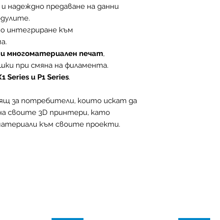
 и надеждно предаване на данни
За пълна и актуал
дулите.
моля позвънете на
но интегриране към
формата за контак
а.
Пълните условия 
и многоматериален печат
,
страницата "
Дос
шки при смяна на филамента.
Series и P1 Series
.
ящ за потребители, които искат да
а своите 3D принтери, като
материали към своите проекти.