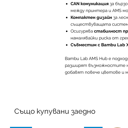
CAN комуникация
за бързо
между принтера и AMS мо
Компактен дизайн
за лес
съществуващата систем
Осигурява
стабилност пр
намалявайки риска от гре
Съвместим с Bambu Lab X1 
Bambu Lab AMS Hub е подход
разширят възможностите н
добавят повече цветове и 
Също купувани заедно