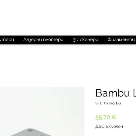
M
aketechnics
утери
Лазерни плотери
3D скенери
Филаменти
Bambu 
SKU: Склад: BG
Цена
55,70 €
ДДС Включен