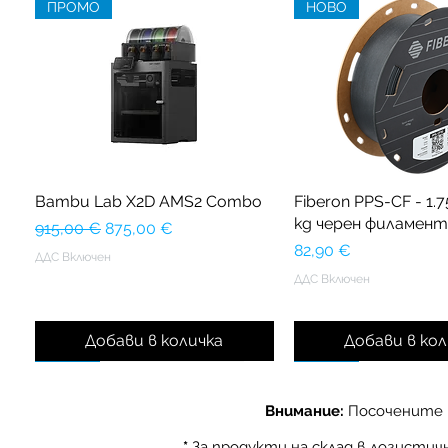
ПРОМО
НОВО
Bambu Lab X2D AMS2 Combo
Fiberon PPS-CF - 1.7
kg черен филамент
Редовна цена
Продажна цена
915,00 €
875,00 €
Цена
82,90 €
ДДС Включен
ДДС Включен
Добави в количка
Добави в кол
ПРОМО
НОВО
НОВО
НОВО
Внимание:
Посочените ц
*
За продукти на склад в логисти