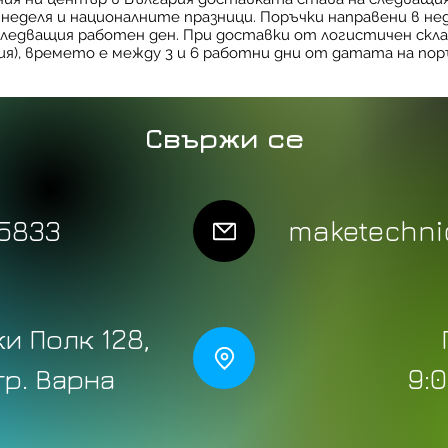
в неделя и националните празници. Поръчки направени в не
ледващия работен ден. При доставки от логистичен склад
ия), времето е между 3 и 6 работни дни от датата на пор
 Combo 3D
p Pro
Bambu Lab AMS HT
Нагревателен модул Bambu
AMS подав
3D Скенер 
Свържи се
Bambu
автоматична подаваща
Lab A1
Raptor PR
Цена
39,90 €
система
Цена
Редовна ц
21,90 €
1899,00 €
ДДС Включен
Цена
135,00 €
ДДС Включен
ДДС Включен
Доб
ДДС Включен
5833
maketechnic
ичка
Добави в количка
Доб
ичка
Предв. поръчка
и Полк 128,
 гр. Варна
9:0