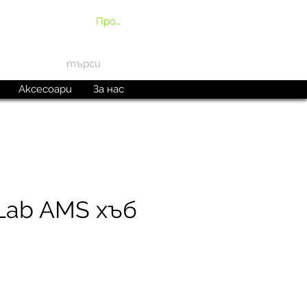
Профил
Аксесоари
За нас
Lab AMS хъб