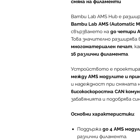
смяна на филаменти
Bambu Lab AMS Hub е разшир
Bambu Lab AMS (Automatic Ma
свързването на
до четири 
Това значително разширява
многоматериален печат
, к
16 различни филамента
.
Устройството е проектира
между AMS модулите и при
и надеждност при смяната 
високоскоростна CAN комун
забавянията и подобрява си
Основни характеристики
:
Поддържа
до 4 AMS модул
различни филамента.