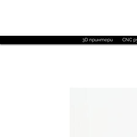
Поръчай до
15:00 ч.
3D принтери
CNC р