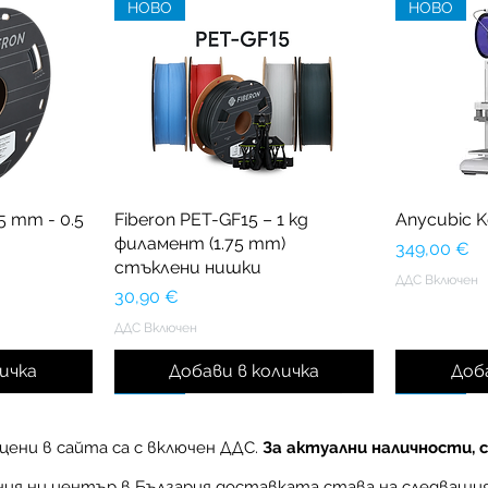
НОВО
НОВО
5 mm - 0.5
Fiberon PET-GF15 – 1 kg
Anycubic 
филамент (1.75 mm)
Цена
349,00 €
стъклени нишки
ДДС Включен
Цена
30,90 €
ДДС Включен
ичка
Добави в количка
Доб
НОВО
НОВО
ени в сайта са с включен ДДС.
За актуални наличности, 
чния ни център в България доставката става на следващи